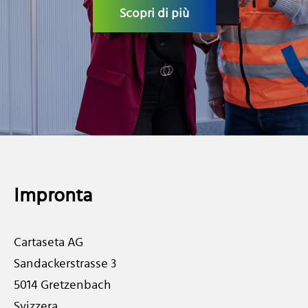
LAVORA CON NOI
Scopri di più
Impronta
Cartaseta AG
Sandackerstrasse 3
5014 Gretzenbach
Svizzera