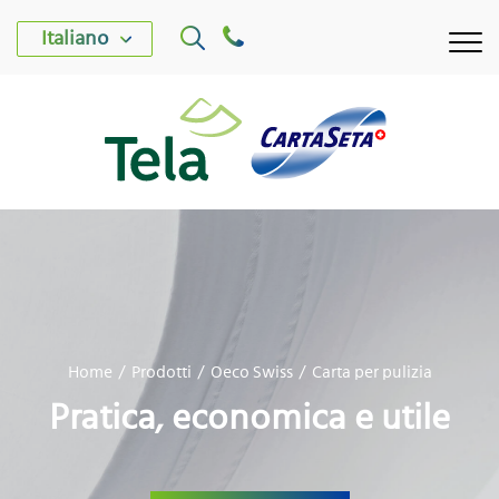
Italiano
AZIENDA TELA
AZIENDA CARTASETA
Home
Prodotti
Oeco Swiss
Carta per pulizia
PRODOTTI
Pratica, economica e utile
SOSTENIBILITÀ