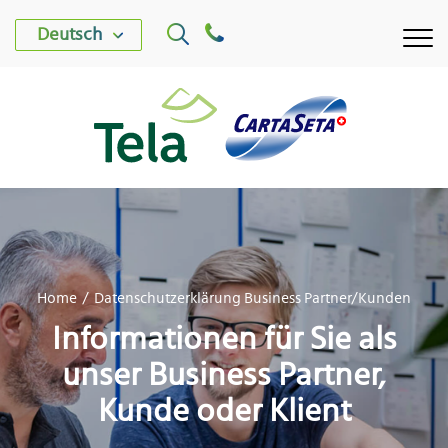
Deutsch
WERK TELA
Home
Datenschutzerklärung Business Partner/Kunden
WERK CARTASETA
Informationen für Sie als
PRODUKTE
unser Business Partner,
Kunde oder Klient
NACHHALTIGKEIT