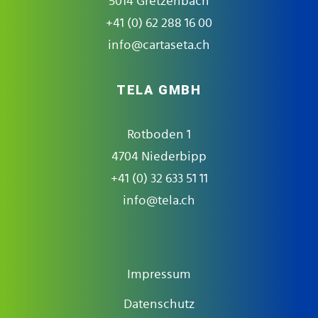
5014 Gretzenbach
+41 (0) 62 288 16 00
info@cartaseta.ch
TELA GMBH
Rotboden 1
4704 Niederbipp
+41 (0) 32 633 51 11
info@tela.ch
Impressum
Datenschutz