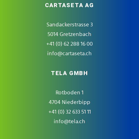
CARTASETA AG
Sandackerstrasse 3
5014 Gretzenbach
+41 (0) 62 288 16 00
info@cartaseta.ch
TELA GMBH
Rotboden 1
4704 Niederbipp
+41 (0) 32 633 51 11
info@tela.ch