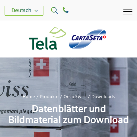
Deutsch
WERK TELA
Home
Produkte
Oeco Swiss
Downloads
WERK CARTASETA
Datenblätter und
PRODUKTE
Bildmaterial zum Download
NACHHALTIGKEIT